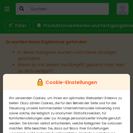
Filter
Produktionseinheiten und Fertigungslini
Es wurden keine Ergebnisse gefunden
In dieser Kategorie wurden noch keine Anzeigen
geschaltet.
Wenn du mit einem Suchbegriff gesucht hast: Hast
du dich vertippt?
Wenn du in einem bestimmten Ort suchst:
Cookie-Einstellungen
Erweitere den Umkreis.
Wir verwenden Cookies, um Ihnen ein optimales Webseiten-Erlebnis zu
bieten. Dazu zählen Cookies, die für den Betrieb der Seite und für die
Steuerung unserer kommerziellen Unternehmensziele notwendig sind,
sowie solche, die lediglich zu anonymen Statistikzwecken, für
Komforteinstellungen oder zur Anzeige personalisierter Inhalte genutzt
werden. Sie können selbst entscheiden, welche Kategorien Sie zulassen
möchten. Bitte beachten Sie, dass auf Basis Ihrer Einstellungen