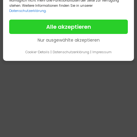
womöglich nicht mehr alle Funktionalitäten der Seite zur Verfügung
stehen. Weitere Informationen finden Sie in unserer
Datenschutzerklärung
.
Alle akzeptieren
Nur ausgewählte akzeptieren
Cookie-Details
|
Datenschutzerklärung
|
Impressum