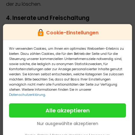
der zu löschen.
4. Inserate und Freischaltung
Nutzer können Inserate für Maschinen aufgeben. Alle
Cookie-Einstellungen
Inserate werden vor Veröffentlichung durch den Bet
reiber geprüft und manuell freigeschaltet. Es besteh
Wir verwenden Cookies, um Ihnen ein optimales Webseiten-Erlebnis zu
t kein Anspruch auf Veröffentlichung. Die Inserate m
bieten. Dazu zählen Cookies, die für den Betrieb der Seite und für die
Steuerung unserer kommerziellen Unternehmensziele notwendig sind,
üssen sachlich korrekt sein und dürfen keine Rechte
sowie solche, die lediglich zu anonymen Statistikzwecken, für
Dritter verletzen.
Komforteinstellungen oder zur Anzeige personalisierter Inhalte genutzt
werden. Sie können selbst entscheiden, welche Kategorien Sie zulassen
möchten. Bitte beachten Sie, dass auf Basis Ihrer Einstellungen
5. Kosten
womöglich nicht mehr alle Funktionalitäten der Seite zur Verfügung
stehen. Weitere Informationen finden Sie in unserer
Datenschutzerklärung
.
Die Nutzung der Plattform ist für alle Nutzer vollständi
g kostenfrei. Es fallen weder Einstellgebühren noch V
Alle akzeptieren
erkaufsprovisionen an.
Nur ausgewählte akzeptieren
6. Vertragsverhältnisse