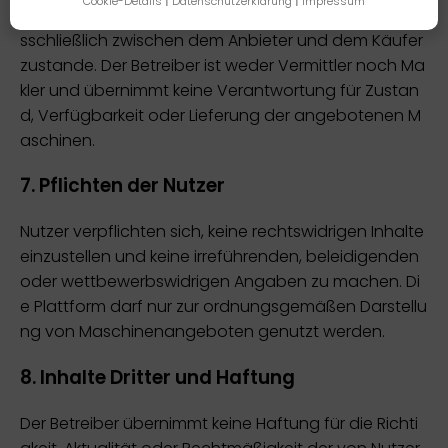
Cookie-Details
|
Datenschutzerklärung
|
Impressum
Verträge über den Kauf von Maschinen kommen au
sschließlich zwischen dem Anbieter und dem Käufer
zustande. Der Betreiber ist weder Vermittler noch Ma
kler und übernimmt keine Verantwortung für Zustan
d, Verfügbarkeit oder Lieferung der angebotenen M
aschinen.
7. Pflichten der Nutzer
Nutzer verpflichten sich, keine rechtswidrigen Inhalte
einzustellen und keine irreführenden, beleidigenden
oder wettbewerbswidrigen Angaben zu machen. Di
e Plattform darf nur zur ordnungsgemäßen Darstellu
ng von Maschinenangeboten genutzt werden.
8. Inhalte Dritter und Haftung
Der Betreiber übernimmt keine Haftung für die Richti