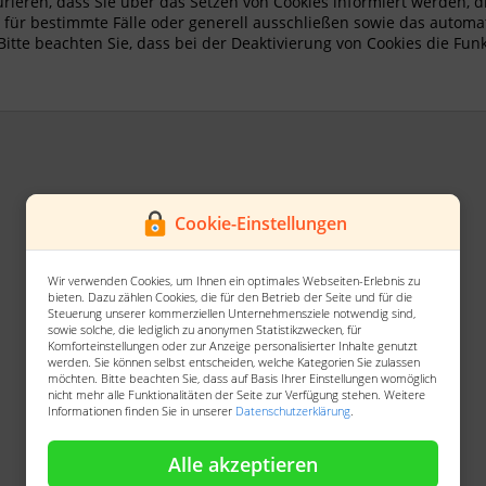
urieren, dass Sie über das Setzen von Cookies informiert werden, 
für bestimmte Fälle oder generell ausschließen sowie das automa
Bitte beachten Sie, dass bei der Deaktivierung von Cookies die Funk
Cookie-Einstellungen
Wir verwenden Cookies, um Ihnen ein optimales Webseiten-Erlebnis zu
bieten. Dazu zählen Cookies, die für den Betrieb der Seite und für die
Steuerung unserer kommerziellen Unternehmensziele notwendig sind,
sowie solche, die lediglich zu anonymen Statistikzwecken, für
Komforteinstellungen oder zur Anzeige personalisierter Inhalte genutzt
werden. Sie können selbst entscheiden, welche Kategorien Sie zulassen
möchten. Bitte beachten Sie, dass auf Basis Ihrer Einstellungen womöglich
nicht mehr alle Funktionalitäten der Seite zur Verfügung stehen. Weitere
Informationen finden Sie in unserer
Datenschutzerklärung
.
Alle akzeptieren