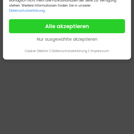
womöglich nicht mehr alle Funktionalitäten der Seite zur Verfügung
stehen. Weitere Informationen finden Sie in unserer
Datenschutzerklärung
.
Alle akzeptieren
Nur ausgewählte akzeptieren
Cookie-Details
|
Datenschutzerklärung
|
Impressum