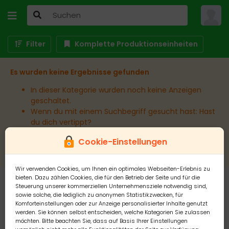
Filter
Komplette Produktionseinheiten
Es wurden keine Ergebnisse gefunden
In dieser Kategorie wurden noch keine Anzeigen
geschaltet.
Wenn du mit einem Suchbegriff gesucht hast: Hast
du dich vertippt?
Wenn du in einem bestimmten Ort suchst:
Cookie-Einstellungen
Erweitere den Umkreis.
Wir verwenden Cookies, um Ihnen ein optimales Webseiten-Erlebnis zu
bieten. Dazu zählen Cookies, die für den Betrieb der Seite und für die
Steuerung unserer kommerziellen Unternehmensziele notwendig sind,
sowie solche, die lediglich zu anonymen Statistikzwecken, für
Komforteinstellungen oder zur Anzeige personalisierter Inhalte genutzt
werden. Sie können selbst entscheiden, welche Kategorien Sie zulassen
möchten. Bitte beachten Sie, dass auf Basis Ihrer Einstellungen