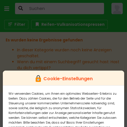
Filter
Reifen-Vulkanisationspressen
Es wurden keine Ergebnisse gefunden
In dieser Kategorie wurden noch keine Anzeigen
geschaltet.
Wenn du mit einem Suchbegriff gesucht hast: Hast
du dich vertippt?
Wenn du in einem bestimmten Ort suchst:
Cookie-Einstellungen
Erweitere den Umkreis.
Wir verwenden Cookies, um Ihnen ein optimales Webseiten-Erlebnis zu
bieten. Dazu zählen Cookies, die für den Betrieb der Seite und für die
Steuerung unserer kommerziellen Unternehmensziele notwendig sind,
sowie solche, die lediglich zu anonymen Statistikzwecken, für
Komforteinstellungen oder zur Anzeige personalisierter Inhalte genutzt
werden. Sie können selbst entscheiden, welche Kategorien Sie zulassen
möchten. Bitte beachten Sie, dass auf Basis Ihrer Einstellungen