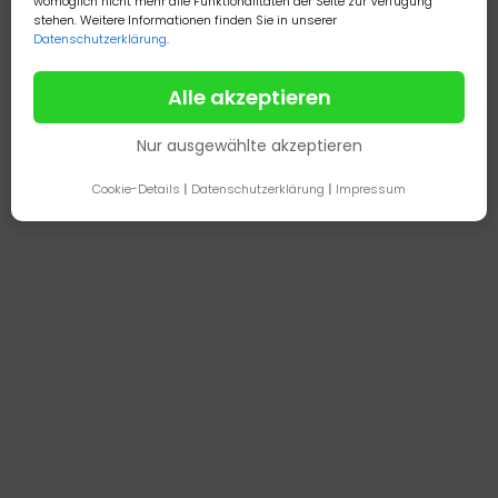
womöglich nicht mehr alle Funktionalitäten der Seite zur Verfügung
stehen. Weitere Informationen finden Sie in unserer
Datenschutzerklärung
.
Alle akzeptieren
Nur ausgewählte akzeptieren
Cookie-Details
|
Datenschutzerklärung
|
Impressum