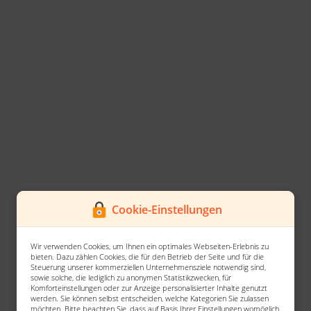
Cookie-Einstellungen
Wir verwenden Cookies, um Ihnen ein optimales Webseiten-Erlebnis zu
bieten. Dazu zählen Cookies, die für den Betrieb der Seite und für die
Steuerung unserer kommerziellen Unternehmensziele notwendig sind,
sowie solche, die lediglich zu anonymen Statistikzwecken, für
Komforteinstellungen oder zur Anzeige personalisierter Inhalte genutzt
werden. Sie können selbst entscheiden, welche Kategorien Sie zulassen
möchten. Bitte beachten Sie, dass auf Basis Ihrer Einstellungen womöglich