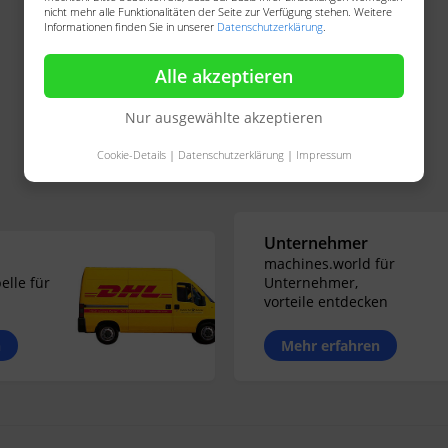
nicht mehr alle Funktionalitäten der Seite zur Verfügung stehen. Weitere
Informationen finden Sie in unserer
Datenschutzerklärung
.
Alle akzeptieren
Nur ausgewählte akzeptieren
Cookie-Details
|
Datenschutzerklärung
|
Impressum
Unternehmer
machines.world für
elle für
Unternehmer,
vorteile entdecken
n
Mehr erfahren